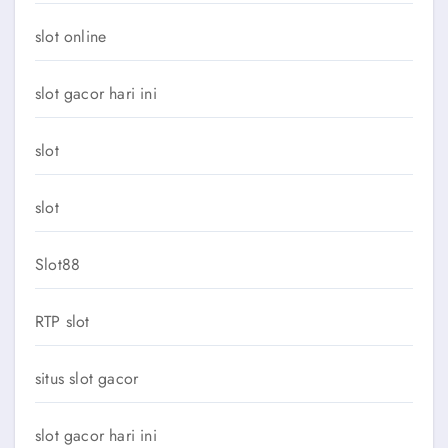
slot online
slot gacor hari ini
slot
slot
Slot88
RTP slot
situs slot gacor
slot gacor hari ini