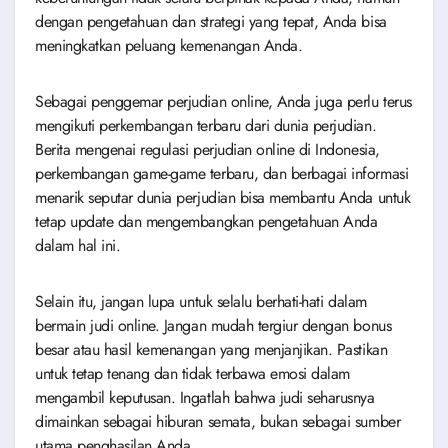
dengan pengetahuan dan strategi yang tepat, Anda bisa
meningkatkan peluang kemenangan Anda.
Sebagai penggemar perjudian online, Anda juga perlu terus
mengikuti perkembangan terbaru dari dunia perjudian.
Berita mengenai regulasi perjudian online di Indonesia,
perkembangan game-game terbaru, dan berbagai informasi
menarik seputar dunia perjudian bisa membantu Anda untuk
tetap update dan mengembangkan pengetahuan Anda
dalam hal ini.
Selain itu, jangan lupa untuk selalu berhati-hati dalam
bermain judi online. Jangan mudah tergiur dengan bonus
besar atau hasil kemenangan yang menjanjikan. Pastikan
untuk tetap tenang dan tidak terbawa emosi dalam
mengambil keputusan. Ingatlah bahwa judi seharusnya
dimainkan sebagai hiburan semata, bukan sebagai sumber
utama penghasilan Anda.