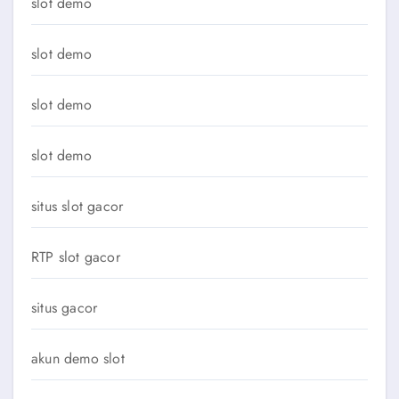
slot demo
slot demo
slot demo
slot demo
situs slot gacor
RTP slot gacor
situs gacor
akun demo slot