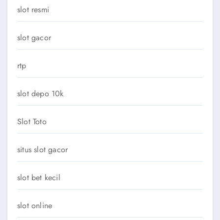
slot resmi
slot gacor
rtp
slot depo 10k
Slot Toto
situs slot gacor
slot bet kecil
slot online