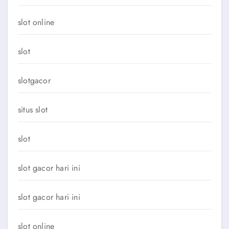
slot online
slot
slotgacor
situs slot
slot
slot gacor hari ini
slot gacor hari ini
slot online