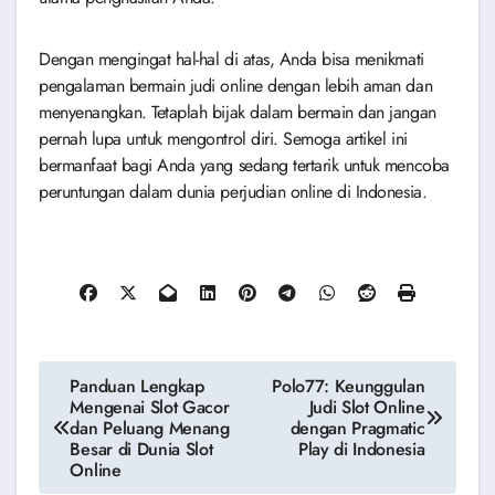
Dengan mengingat hal-hal di atas, Anda bisa menikmati
pengalaman bermain judi online dengan lebih aman dan
menyenangkan. Tetaplah bijak dalam bermain dan jangan
pernah lupa untuk mengontrol diri. Semoga artikel ini
bermanfaat bagi Anda yang sedang tertarik untuk mencoba
peruntungan dalam dunia perjudian online di Indonesia.
Post
Panduan Lengkap
Polo77: Keunggulan
Mengenai Slot Gacor
Judi Slot Online
navigation
dan Peluang Menang
dengan Pragmatic
Besar di Dunia Slot
Play di Indonesia
Online