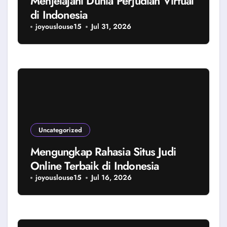
Menjelajahi Dunia Perjudian Virtual
di Indonesia
joyouslouse15
Jul 31, 2026
Uncategorized
Mengungkap Rahasia Situs Judi
Online Terbaik di Indonesia
joyouslouse15
Jul 16, 2026