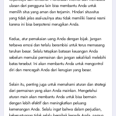
ulasan dari pengguna lain bisa membantu Anda untuk
memilih situs yang aman dan terjamin. Hindari situs-situs
yang tidak jelas asal-usulnya atau tidak memiliki lisensi resmi
karena ini bisa berpotensi merugikan Anda.
Kedua, atur pemakaian uang Anda dengan bijak. Jangan
terbawa emosi dan terlalu berambisi untuk terus memasang
taruhan besar. Selalu tetapkan batasan keuangan Anda
sebelum memulai permainan dan jangan sekali-kali melebihi
batas tersebut. Ini akan membantu Anda untuk mengontrol
diri dan mencegah Anda dari kerugian yang besar.
Selain itu, penting juga untuk memahami aturan dan strategi
dari permainan yang akan Anda mainkan. Mengetahui
aturan main akan membantu Anda untuk bisa bermain
dengan lebih efektif dan meningkatkan peluang
kemenangan Anda. Selalu ingat bahwa dalam perjudian,
keberuntungan tidak selalu berpihak kepada Anda, namun