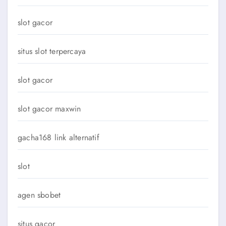
slot gacor
situs slot terpercaya
slot gacor
slot gacor maxwin
gacha168 link alternatif
slot
agen sbobet
situs gacor