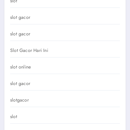
slot
slot gacor
slot gacor
Slot Gacor Hari Ini
slot online
slot gacor
slotgacor
slot