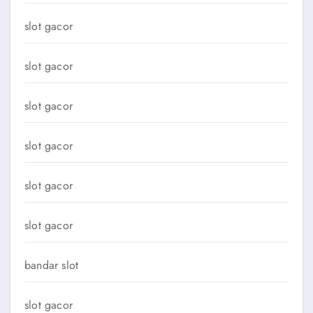
slot gacor
slot gacor
slot gacor
slot gacor
slot gacor
slot gacor
bandar slot
slot gacor