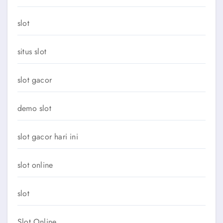
slot
situs slot
slot gacor
demo slot
slot gacor hari ini
slot online
slot
Slot Online