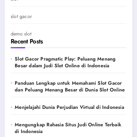
slot gacor
demo slot
Recent Posts
Slot Gacor Pragmatic Play: Peluang Menang
Besar dalam Judi Slot Online di Indonesia
Panduan Lengkap untuk Memahami Slot Gacor
dan Peluang Menang Besar di Dunia Slot Online
Menjelajahi Dunia Perjudian Virtual di Indonesia
Mengungkap Rahasia Situs Judi Online Terbaik
di Indonesia