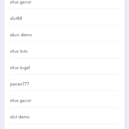
situs gacor
slot88
akun demo
situs toto
situs togel
panen777
situs gacor
slot demo