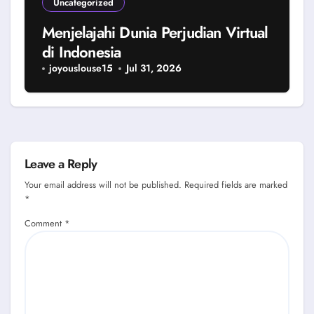
Uncategorized
Menjelajahi Dunia Perjudian Virtual
di Indonesia
joyouslouse15
Jul 31, 2026
Leave a Reply
Your email address will not be published.
Required fields are marked
*
Comment
*