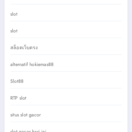
slot
slot
สล็อตเว็บตรง
alternatif hokiemas88
Slot88
RTP slot
situs slot gacor
slot gacor hari ini