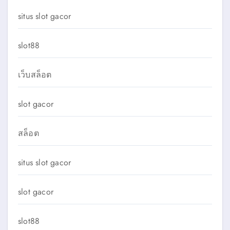
situs slot gacor
slot88
เว็บสล็อต
slot gacor
สล็อต
situs slot gacor
slot gacor
slot88