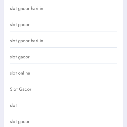
slot gacor hari ini
slot gacor
slot gacor hari ini
slot gacor
slot online
Slot Gacor
slot
slot gacor