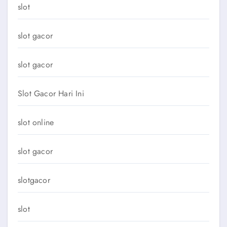
slot
slot gacor
slot gacor
Slot Gacor Hari Ini
slot online
slot gacor
slotgacor
slot