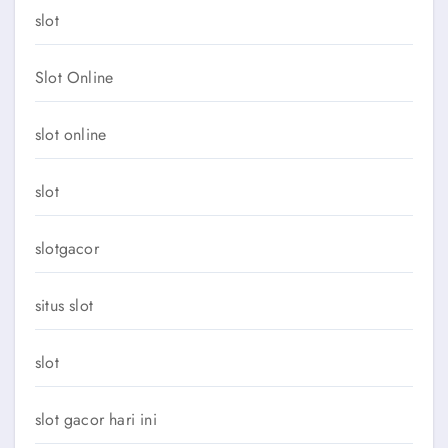
slot
Slot Online
slot online
slot
slotgacor
situs slot
slot
slot gacor hari ini