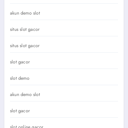
akun demo slot
situs slot gacor
situs slot gacor
slot gacor
slot demo
akun demo slot
slot gacor
slot online gacor