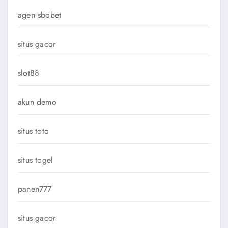
agen sbobet
situs gacor
slot88
akun demo
situs toto
situs togel
panen777
situs gacor