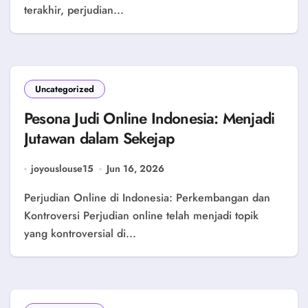
terakhir, perjudian...
Uncategorized
Pesona Judi Online Indonesia: Menjadi
Jutawan dalam Sekejap
joyouslouse15
Jun 16, 2026
Perjudian Online di Indonesia: Perkembangan dan
Kontroversi Perjudian online telah menjadi topik
yang kontroversial di...