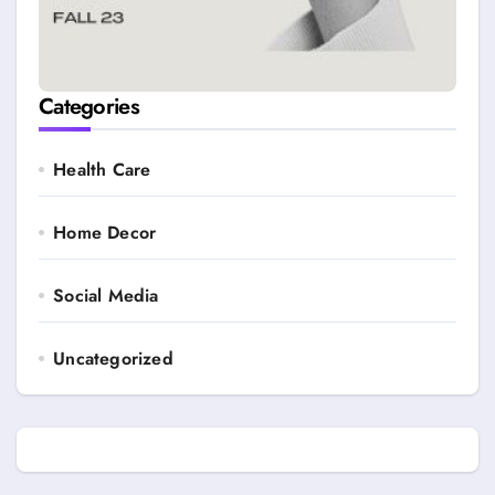
Categories
Health Care
Home Decor
Social Media
Uncategorized