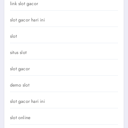
link slot gacor
slot gacor hari ini
slot
situs slot
slot gacor
demo slot
slot gacor hari ini
slot online