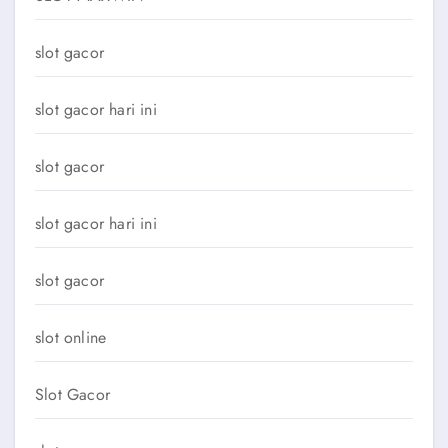
slot gacor
slot gacor hari ini
slot gacor
slot gacor hari ini
slot gacor
slot online
Slot Gacor