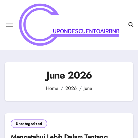
Skip
to
content
June 2026
Home
2026
June
Uncategorized
Mengetahui Lebih Dalam Tentang