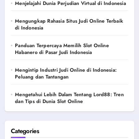
Menjelajahi Dunia Perjudian Virtual di Indonesia
Mengungkap Rahasia Situs Judi Online Terbaik
di Indonesia
Panduan Terpercaya Memilih Slot Online
Habanero di Pasar Judi Indonesia
Mengintip Industri Judi Online di Indonesia:
Peluang dan Tantangan
Mengetahui Lebih Dalam Tentang Lord88: Tren
dan Tips di Dunia Slot Online
Categories