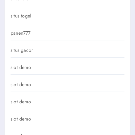
situs togel
panen777
situs gacor
slot demo
slot demo
slot demo
slot demo