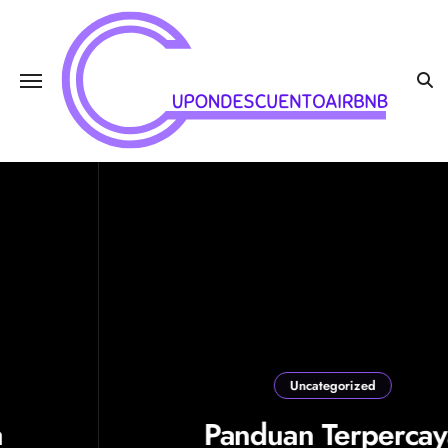
Skip
to
content
Uncategorized
Panduan Terpercaya