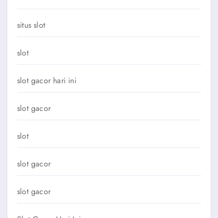
situs slot
slot
slot gacor hari ini
slot gacor
slot
slot gacor
slot gacor