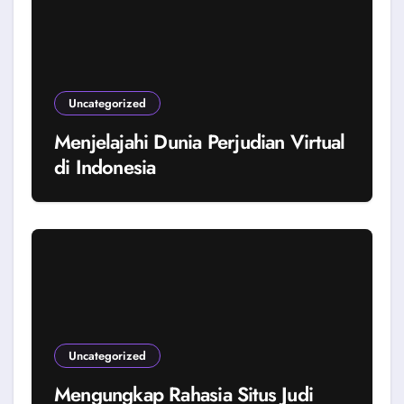
Uncategorized
Menjelajahi Dunia Perjudian Virtual
di Indonesia
Uncategorized
Mengungkap Rahasia Situs Judi