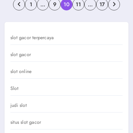
Posts
1
…
9
10
11
…
17
pagination
slot gacor terpercaya
slot gacor
slot online
Slot
judi slot
situs slot gacor