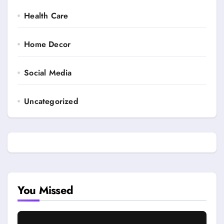
Health Care
Home Decor
Social Media
Uncategorized
You Missed