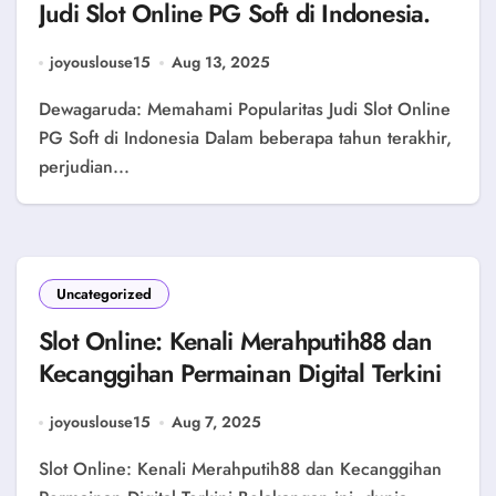
Judi Slot Online PG Soft di Indonesia.
joyouslouse15
Aug 13, 2025
Dewagaruda: Memahami Popularitas Judi Slot Online
PG Soft di Indonesia Dalam beberapa tahun terakhir,
perjudian...
Uncategorized
Slot Online: Kenali Merahputih88 dan
Kecanggihan Permainan Digital Terkini
joyouslouse15
Aug 7, 2025
Slot Online: Kenali Merahputih88 dan Kecanggihan