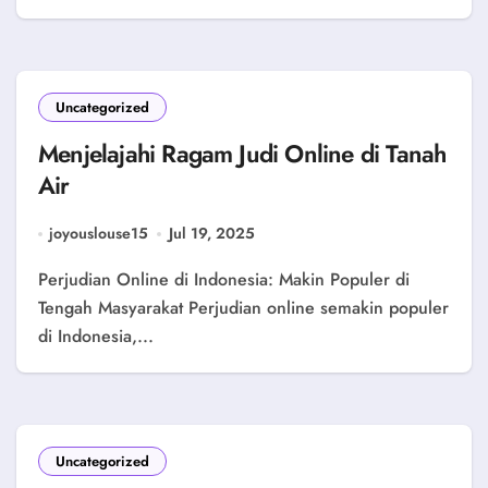
Uncategorized
Menjelajahi Ragam Judi Online di Tanah
Air
joyouslouse15
Jul 19, 2025
Perjudian Online di Indonesia: Makin Populer di
Tengah Masyarakat Perjudian online semakin populer
di Indonesia,...
Uncategorized